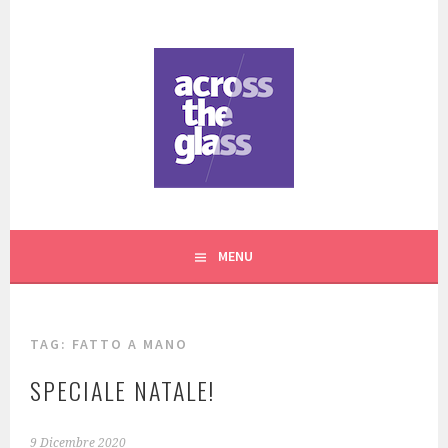
Vai
al
contenuto
CREAZIONI ARTIGIANALI IN VETRO A TORINO
ACROSS THE GLASS
MENU
TAG:
FATTO A MANO
SPECIALE NATALE!
9 Dicembre 2020