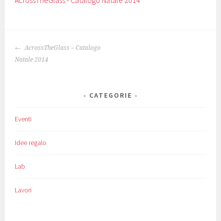
AcrossTheGlass - Catalogo Natale 2014
NAVIGAZIONE
AcrossTheGlass – Catalogo
ARTICOLO
Natale 2014
CATEGORIE
Eventi
Idee regalo
Lab
Lavori