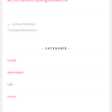
AcrossTheGlass-CatalogoNatale2014
NAVIGAZIONE
AcrossTheGlass-
ARTICOLO
CatalogoNatale2014
CATEGORIE
Eventi
Idee regalo
Lab
Lavori