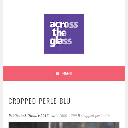
Vai
al
contenuto
CREAZIONI ARTIGIANALI IN VETRO A TORINO
ACROSS THE GLASS
MENU
CROPPED-PERLE-BLU
Publicato
3 Ottobre 2016
alle
1600 × 599
li
cropped-perle-blu