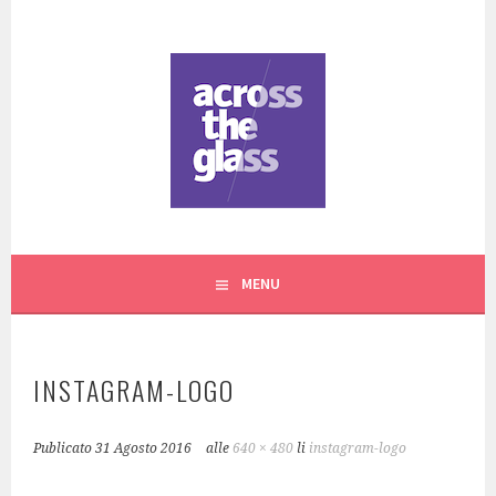
Vai
al
contenuto
CREAZIONI ARTIGIANALI IN VETRO A TORINO
ACROSS THE GLASS
MENU
INSTAGRAM-LOGO
Publicato
31 Agosto 2016
alle
640 × 480
li
instagram-logo