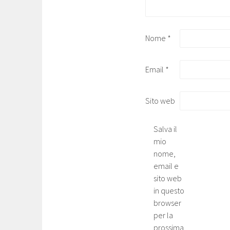
Nome
*
Email
*
Sito web
Salva il
mio
nome,
email e
sito web
in questo
browser
per la
prossima