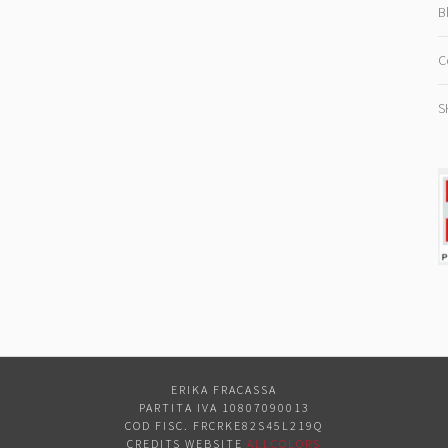
B
C
S
ERIKA FRACASSA
PARTITA IVA 10807090013
COD FISC. FRCRKE82S45L219Q
CREDITS WEBSITE
ALLCOLORS