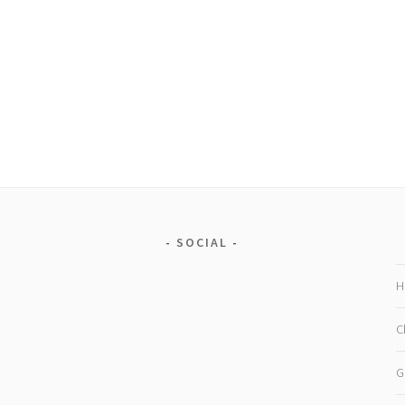
SOCIAL
H
C
G