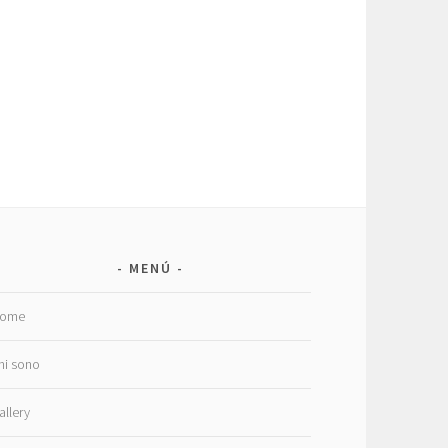
MENÚ
ome
hi sono
allery