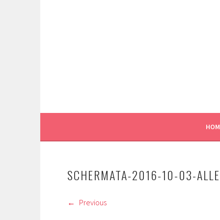
Vai
al
contenuto
CREAZIONI ARTIGIANALI IN VETRO A TORIN
ACROSS THE GLASS
HOM
SCHERMATA-2016-10-03-ALLE
Previous