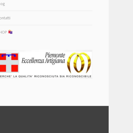
log
ontatti
HOP